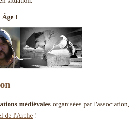
n situation.
 Âge
!
ion
ations médiévales
organisées par l'association,
iel de l'Arche
!