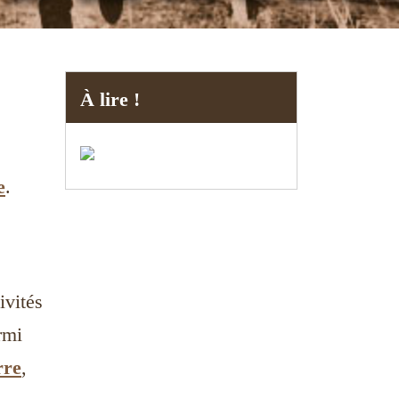
À lire !
e
.
ivités
rmi
rre
,