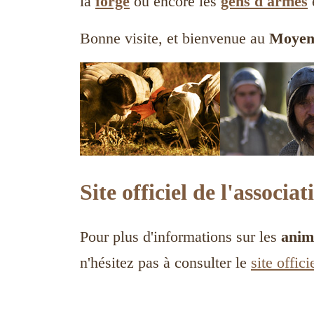
la
forge
ou encore les
gens d'armes
e
Bonne visite, et bienvenue au
Moyen
Site officiel de l'associat
Pour plus d'informations sur les
anim
n'hésitez pas à consulter le
site offic